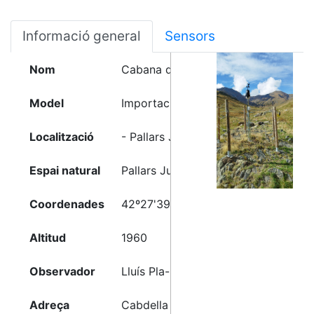
Informació general
Sensors
Nom
Cabana de Filià
Model
Importació tipus Meteoclimatic
Localització
- Pallars Jussà (Lleida)
Espai natural
Pallars Jussà
Coordenades
42º27'39"N - 0º56'56"E
Altitud
1960
Observador
Lluís Pla-Meteopirineu
Adreça
Cabdella