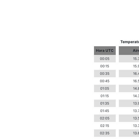
Temperatu
Hora UTC
Air
00:05
15.
00:15
15.
00:35
16.
00:45
16.
01:05
14.
01:15
14.
01:35
13.
01:45
13.
02:05
13.
02:15
13.
02:35
13.