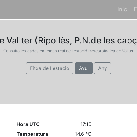
Inici
E
Vallter (Ripollès, P.N.de les capça
Consulta les dades en temps real de l'estació meteorològica de Vallter
Fitxa de l'estació
Avui
Any
Hora UTC
17:15
Temperatura
14.6 ºC