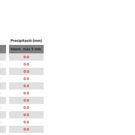
Precipitació (mm)
.
Intent. màx 5 min.
0.0
E
0.0
E
0.0
E
0.0
E
0.0
E
0.0
E
0.0
E
0.0
E
0.0
E
0.0
E
0.0