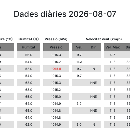
Dades diàries 2026-08-07
ra (ºC)
Humitat (%)
Pressió (hPa)
Velocitat vent (km/h)
e
Humitat
Pressió
Vel.
Dir.
Vel. Max
Dir
3
56.0
1015.3
9.7
9.7
9
54.0
1015.2
11.3
11.3
S
4
52.0
1015.5
9.7
N
11.3
S
5
54.0
1015.3
9.7
11.3
S
8
62.0
1015.3
NNE
11.3
S
3
63.0
1015.2
11.3
S
9
65.0
1015.0
NNE
11.3
S
7
64.0
1014.9
3.2
11.3
S
5
65.0
1014.8
NNE
11.3
S
3
64.0
1014.8
11.3
S
6
62.0
1014.9
8.0
N
11.3
S