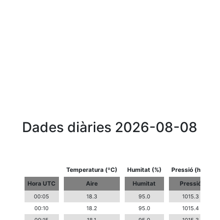
Dades diàries 2026-08-08
Temperatura (ºC)
Humitat (%)
Pressió (hPa)
Hora UTC
Aire
Humitat
Pressió
00:05
18.3
95.0
1015.3
00:10
18.2
95.0
1015.4