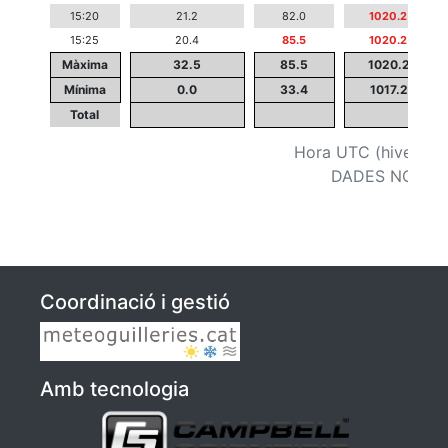
15:20
21.2
82.0
1020.2
15:25
20.4
85.5
1020.2
Màxima
32.5
85.5
1020.2
Mínima
0.0
33.4
1017.2
Total
Hora UTC (hivern +1
DADES NO VA
Coordinació i gestió
Amb tecnologia