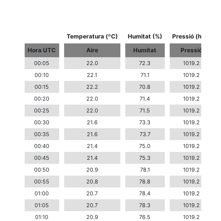
Temperatura (ºC)
Humitat (%)
Pressió (hPa)
Hora UTC
Aire
Humitat
Pressió
00:05
22.0
72.3
1019.2
00:10
22.1
71.1
1019.2
00:15
22.2
70.8
1019.2
00:20
22.0
71.4
1019.2
00:25
22.0
71.5
1019.2
00:30
21.6
73.3
1019.2
00:35
21.6
73.7
1019.2
00:40
21.4
75.0
1019.2
00:45
21.4
75.3
1019.2
00:50
20.9
78.1
1019.2
00:55
20.8
78.8
1019.2
01:00
20.7
78.4
1019.2
01:05
20.7
78.3
1019.2
01:10
20.9
76.5
1019.2