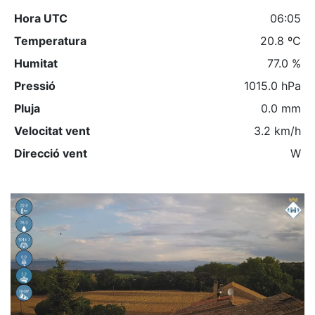
Hora UTC
06:05
Temperatura
20.8 ºC
Humitat
77.0 %
Pressió
1015.0 hPa
Pluja
0.0 mm
Velocitat vent
3.2 km/h
Direcció vent
W