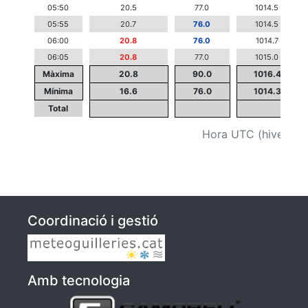
05:50
20.5
77.0
1014.5
05:55
20.7
76.0
1014.5
06:00
20.8
76.0
1014.7
06:05
20.8
77.0
1015.0
Màxima
20.8
90.0
1016.4
Mínima
16.6
76.0
1014.3
Total
Hora UTC (hivern +1
Coordinació i gestió
Amb tecnologia