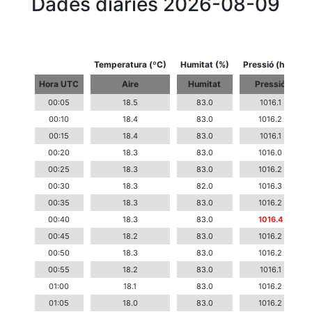
Dades diàries 2026-08-09
Temperatura (ºC)
Humitat (%)
Pressió (hPa)
Hora UTC
Aire
Humitat
Pressió
00:05
18.5
83.0
1016.1
00:10
18.4
83.0
1016.2
00:15
18.4
83.0
1016.1
00:20
18.3
83.0
1016.0
00:25
18.3
83.0
1016.2
00:30
18.3
82.0
1016.3
00:35
18.3
83.0
1016.2
00:40
18.3
83.0
1016.4
00:45
18.2
83.0
1016.2
00:50
18.3
83.0
1016.2
00:55
18.2
83.0
1016.1
01:00
18.1
83.0
1016.2
01:05
18.0
83.0
1016.2