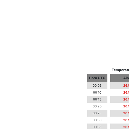
Temperatu
Hora UTC
Air
00:05
26.
00:10
26.
00:15
26.
00:20
26.
00:25
26.
00:30
26.
00:35
26.