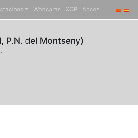
stacions
Webcams
XOP
Accés
, P.N. del Montseny)
ny