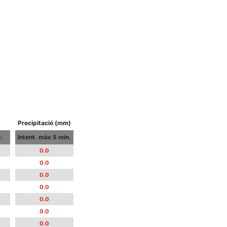
Precipitació (mm)
.
Intent. màx 5 min.
0.0
0.0
0.0
0.0
0.0
0.0
0.0