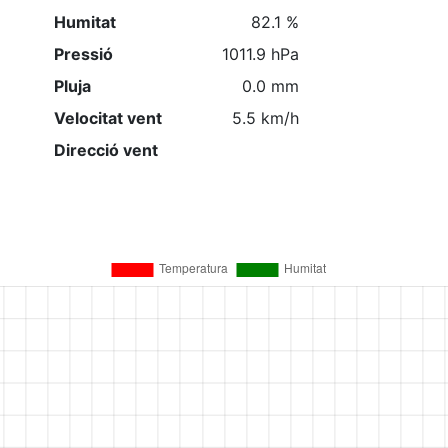
Humitat
82.1 %
Pressió
1011.9 hPa
Pluja
0.0 mm
Velocitat vent
5.5 km/h
Direcció vent