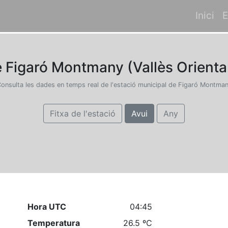
Inici
E
e Figaró Montmany (Vallès Oriental
onsulta les dades en temps real de l'estació municipal de Figaró Montma
Fitxa de l'estació
Avui
Any
Hora UTC
04:45
Temperatura
26.5 ºC