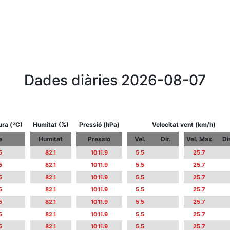
Dades diàries 2026-08-07
ra (ºC)
Humitat (%)
Pressió (hPa)
Velocitat vent (km/h)
e
Humitat
Pressió
Vel.
Dir.
Vel. Max
Dir
5
82.1
1011.9
5.5
25.7
5
82.1
1011.9
5.5
25.7
5
82.1
1011.9
5.5
25.7
5
82.1
1011.9
5.5
25.7
5
82.1
1011.9
5.5
25.7
5
82.1
1011.9
5.5
25.7
5
82.1
1011.9
5.5
25.7